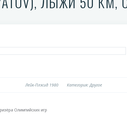
YATOV), ЛЫЖИ 50 КМ, 
Лейк-Плэсид 1980
Категория: Другое
ризёра Олимпийских игр