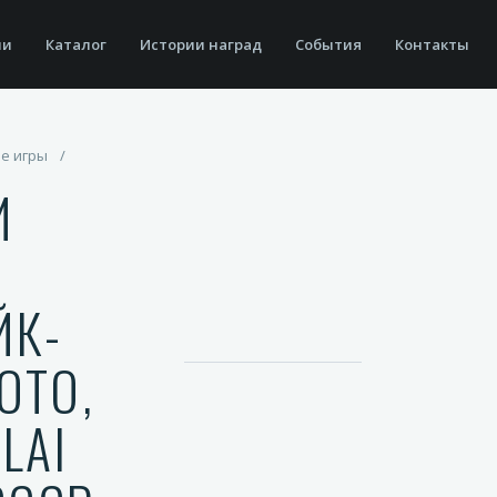
ии
Каталог
Истории наград
События
Контакты
ие игры
/
И
ЙК-
ОТО,
LAI