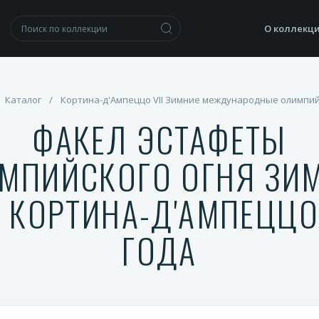
О коллекц
Каталог
/
Кортина-д'Ампеццо VII Зимние международные олимпий
ФАКЕЛ ЭСТАФЕТЫ
МПИЙСКОГО ОГНЯ ЗИ
В КОРТИНА-Д'АМПЕЦЦО
ГОДА