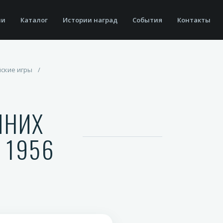
ии
Каталог
Истории наград
События
Контакты
ские игры
/
МНИХ
 1956