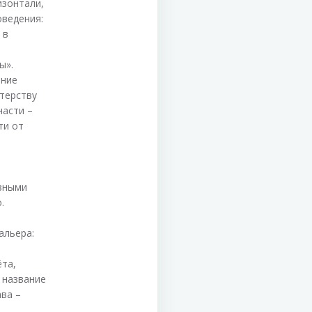
изонтали,
оведения:
 в
ы».
ение
стерству
части –
ти от
зными
.
альера:
та,
– название
ава –