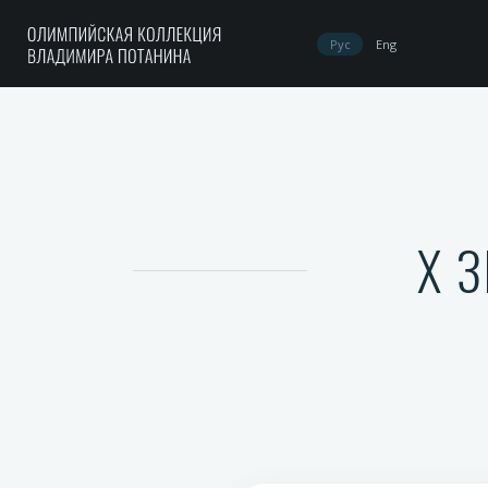
Рус
Eng
X 