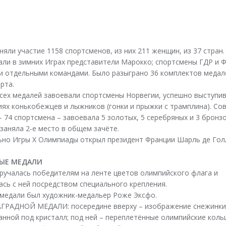
няли участие 1158 спортсменов, из них 211 женщин, из 37 стран
али в зимних Играх представители Марокко; спортсмены ГДР и 
и отдельными командами. Было разыграно 36 комплектов медале
рта.
сех медалей завоевали спортсмены Норвегии, успешно выступи
иях конькобежцев и лыжников (гонки и прыжки с трамплина). Со
– 74 спортсмена – завоевала 5 золотых, 5 серебряных и 3 бронз
 заняла 2-е место в общем зачёте.
но Игры X Олимпиады открыл президент Франции Шарль де Гол
ЫЕ МЕДАЛИ
ручалась победителям на ленте цветов олимпийского флага и
ась с ней посредством специального крепления.
медали был художник-медальер Роже Эксфо.
ГРАДНОЙ МЕДАЛИ: посередине вверху – изображение снежинки
анной под кристалл; под ней – переплетённые олимпийские коль