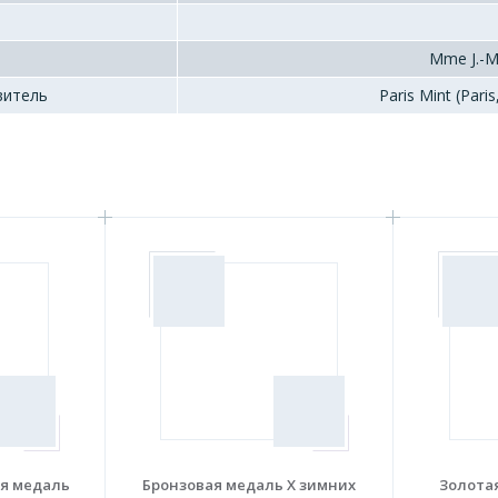
Mme J.-М.
витель
Paris Mint (Paris
я медаль
Бронзовая медаль X зимних
Золота