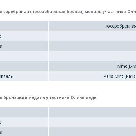
я серебряная (посеребрённая бронза) медаль участника О
посеребренная
р
а
Mme J.-М.
витель
Paris Mint (Paris
я бронзовая медаль участника Олимпиады
р
а