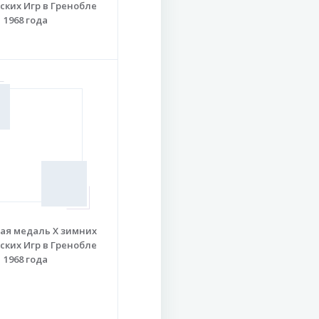
ких Игр в Гренобле
1968 года
ая медаль X зимних
ких Игр в Гренобле
1968 года