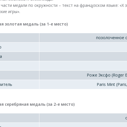
 части медали по окружности – текст на французском языке: «Х 
кие игры».
я золотая медаль (за 1-е место)
позолоченное 
р
а
Роже Эксфо (Roger E
витель
Paris Mint (Paris
я серебряная медаль (за 2-е место)