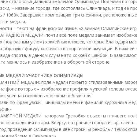
ние стало официальной эмблемой Олимпиады. Под ними по гор
ски, – название города, где состоялась Олимпиада, и год её пр
ь / 1968». Завершают композицию три снежинки, расположенные
асти медали.
ности – текст на французском языке: «X зимние Олимпийские игр
АГРАДНОЙ МЕДАЛИ: почти всё поле медали занимает изображ
х (под разным углом) хоккейных клюшек, которые благодаря ма
а образуют фигуру хоккеиста в спортивной амуниции. В нижней 
вида спорта, в данном случае это хоккей с шайбой. В зависимос
рта менялось и изображение на оборотной стороне.
ЫЕ МЕДАЛИ УЧАСТНИКА ОЛИМПИАДЫ
АМЯТНОЙ МЕДАЛИ: поле медали покрыто стилизованными моро
 на фоне которых – изображение профиля мужской головы влево
ик увенчан оливковым венком победителя.
дали по-французски – инициалы имени и фамилия художника-мед
ффин».
АМЯТНОЙ МЕДАЛИ: панорама Гренобля с высоты птичьего полё
о переходящий в горы. Вверху, на границе города и гор, слева 
год проведения Олимпиады в две строки: «Гренобль / 1968»; спр
ная эмблема Х Олимпиады.