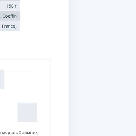
158 г
 Coeffin
, France)
я медаль X зимних