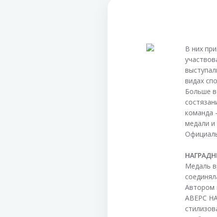
В них при
участвов
выступал
видах спо
Больше в
состязан
команда 
медали и
Официаль
НАГРАДН
Медаль в
соединял
Автором 
АВЕРС НА
стилизов