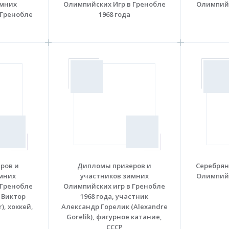
имних
Олимпийских Игр в Гренобле
Олимпийс
 Гренобле
1968 года
ров и
Дипломы призеров и
Серебрян
мних
участников зимних
Олимпийс
 Гренобле
Олимпийских игр в Гренобле
, Виктор
1968 года, участник
r), хоккей,
Александр Горелик (Alexandre
Gorelik), фигурное катание,
СССР