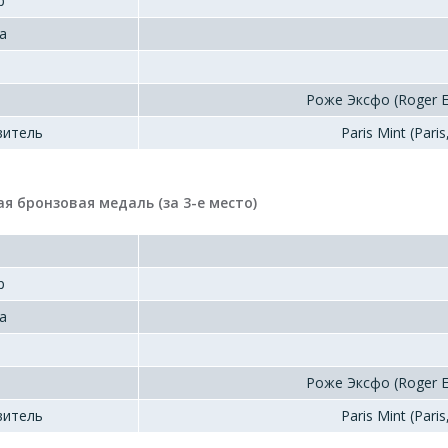
р
а
Роже Эксфо (Roger E
витель
Paris Mint (Paris
я бронзовая медаль (за 3-е место)
р
а
Роже Эксфо (Roger E
витель
Paris Mint (Paris