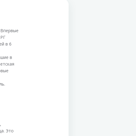
. Впервые
ФРГ
й в 6
вшие в
ветская
овые
ль.
,
ца. Это