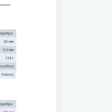
зимние
серебро
60 мм
3,3 мм
124 г
xcoffon)
, France)
серебро