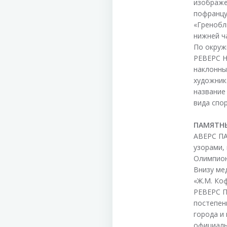
изображе
пофранцуз
«Гренобл
нижней ч
По окруж
РЕВЕРС Н
наклонны
художник
название 
вида спо
ПАМЯТН
АВЕРС П
узорами,
Олимпион
Внизу ме
«Ж.М. Ко
РЕВЕРС П
постепенн
города и 
официаль