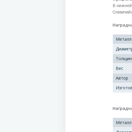
В нижней
Олимпийс
Наградна
Металл
Диамет
Толщин
Вес
Автор
Изгото
Наградна
Металл