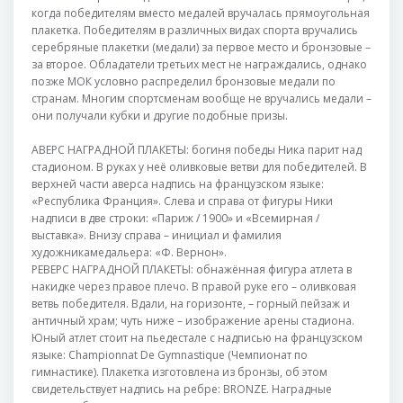
когда победителям вместо медалей вручалась прямоугольная
плакетка. Победителям в различных видах спорта вручались
серебряные плакетки (медали) за первое место и бронзовые –
за второе. Обладатели третьих мест не награждались, однако
позже МОК условно распределил бронзовые медали по
странам. Многим спортсменам вообще не вручались медали –
они получали кубки и другие подобные призы.
АВЕРС НАГРАДНОЙ ПЛАКЕТЫ: богиня победы Ника парит над
стадионом. В руках у неё оливковые ветви для победителей. В
верхней части аверса надпись на французском языке:
«Республика Франция». Слева и справа от фигуры Ники
надписи в две строки: «Париж / 1900» и «Всемирная /
выставка». Внизу справа – инициал и фамилия
художникамедальера: «Ф. Вернон».
РЕВЕРС НАГРАДНОЙ ПЛАКЕТЫ: обнажённая фигура атлета в
накидке через правое плечо. В правой руке его – оливковая
ветвь победителя. Вдали, на горизонте, – горный пейзаж и
античный храм; чуть ниже – изображение арены стадиона.
Юный атлет стоит на пьедестале с надписью на французском
языке: Championnat De Gymnastique (Чемпионат по
гимнастике). Плакетка изготовлена из бронзы, об этом
свидетельствует надпись на ребре: BRONZE. Наградные