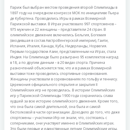
Париж был выбран местом проведения второй Олимпиады в
1897 году на очередном конгрессе МОК по инициативе Пьера
де Кубертена. Проводились Игры в рамках Всемирной
Парижской выставки. В Играх участвовало 997 спортсменов –
975 мужчин и 22 женщины – представители 24 стран. В
олимпийское движение включились Бельгия, Богемия
(входившая в состав АвстроВенгерской империи), Гаити,
Испания, Италия, Канада, Куба, Нидерланды, Норвегия.
Первым государством Азии, представленным на Играх, стала
Индия. На Олимпиаде было разыграно 95 комплектов наград
в 18, а по другим данным – в 20 видах спорта. Причина
разночтений объясняется тем, что и в рамках Всемирной
выставки тоже проводились спортивные соревнования.
Женщины участвовали в соревнованиях по гольфу и теннису.
Церемония официального открытия и закрытия II
Олимпийских игр не проводилась. В истории Олимпийских
игр у Парижской Олимпиады 1900 года сохранилась слава
худшей за всю историю олимпийского движения. Кроме того,
что она была самой длительной, она была и самой
бестолковой в части организации. Доходило до того, что даже
спортсмены – участники Игр не знали, что, состязаясь с
соперниками, они участвуют именно в Олимпийских играх.
Это были первые и единственные летние Олимпийские игры,