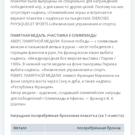
плакетки были выпущены не специально для награждения
победителей игр, а для каких-то других целей. Поэтому на них
отсутствует надпись «Олимпийские игры» и встречается
вариант плакетки с надписью на пьедестале: EXERCISES
PHYSIQUES ET SPORTS («Физические упражнения и спорт»).
ПАМЯТНАЯ МЕДАЛЬ УЧАСТНИКА II ОЛИМПИАДЫ
АВЕРС ПАМЯТНОЙ МЕДАЛИ: богиня победы — с оливковым
венком и пальмовой ветвью в руках – несёт победителя с
горящим факелом в руке. На французском языке выбита
надпись: «Международная Все мирная выставка / Париж /
1900». В нижней части медали на фоне панорамы Парижа
выбита надпись: «Физические упражнения и спорт».
РЕВЕРС ПАМЯТНОЙ МЕДАЛИ: символ Франции Марианна на
фоне силуэта моста через Сену и дуба, а также надпись:
«Республика Франция».
Автор медали – художник, создавший олимпийские награды
для победителей I Олимпиады в Афинах, — француз Ж. К.
Шаплен.
Наградная посеребрённая бронзовая плакетка
(за 1-е место)
Металл
посеребрённая бронза