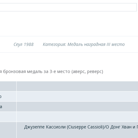
Сеул 1988
Категория: Медаль наградная III место
 бронзовая медаль за 3-е место (аверс, реверс)
р
а
Джузеппе Кассиоли (Ciuseppe Cassioli)/О Донг Хван и 