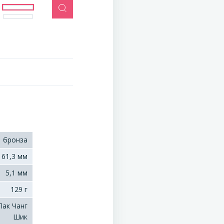
бронза
61,3 мм
5,1 мм
129 г
Пак Чанг
Шик