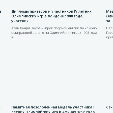
в
Дипломы призеров и участников IV летних
Мед
Олимпийских игр в Лондоне 1908 года,
Оли
участник ...
за .
Алан Хенри Ноубл – игрок сборной Англии по хоккею,
Пер
выигравшей золото на Олимпийских играх 1908 года
Гре
в ...
приб
х
Памятная позолоченная медаль участника I
Сек
летних Олимпийских Игр в Афинах 1896 года