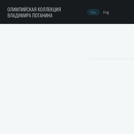
Рус
Eng