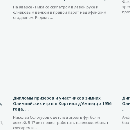
Фак
зре
На аверсе - Ника со скипетром в левой руке и
прох
оливковым венком в правой парит над афинским
стадионом. Рядом с ...
Дипломы призеров и участников зимних
Дип
,
Олимпийских игр в в Кортина д’Ампеццо 1956
Оли
года, ...
...
Николай Сологубов с детства играл в футбол и
Анф
1,
хоккей. В 17 лет пошел работать на мясокомбинат
биа
слесарем и ...