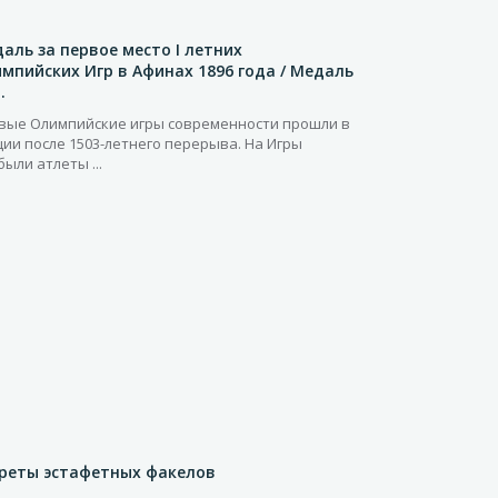
аль за первое место I летних
мпийских Игр в Афинах 1896 года / Медаль
..
вые Олимпийские игры современности прошли в
ции после 1503-летнего перерыва. На Игры
ыли атлеты ...
реты эстафетных факелов