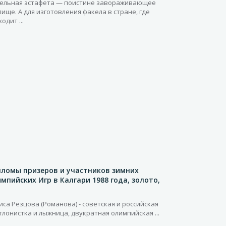
ельная эстафета — поистине завораживающее
лище. А для изготовления факела в стране, где
одит ...
ломы призеров и участников зимних
мпийских Игр в Калгари 1988 года, золото,
иса Резцова (Романова) - советская и российская
тлонистка и лыжница, двукратная олимпийская ...